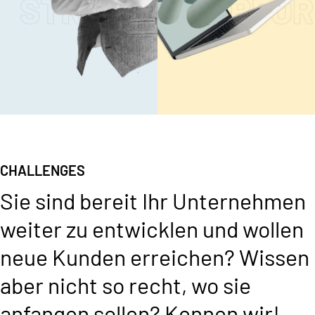
DIGITALE
PERFORMANC
CHALLENGES
INFRASTRUKTUR
CONTENT
Sie sind bereit Ihr Unternehmen
Mehr lesen
Mehr lesen
weiter zu entwicklen und wollen
neue Kunden erreichen? Wissen
aber nicht so recht, wo sie
anfangen sollen? Kennen wir!