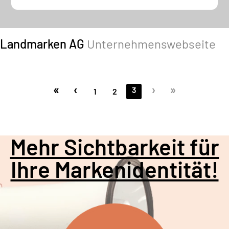
Landmarken AG
Unternehmenswebseite
«
‹
›
»
3
1
2
Mehr Sichtbarkeit für
Ihre Markenidentität!