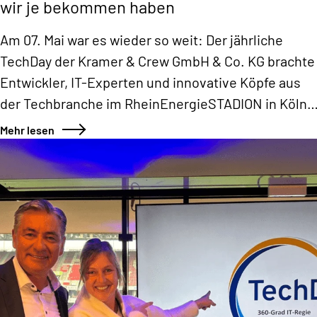
wir je bekommen haben
Am 07. Mai war es wieder so weit: Der jährliche
TechDay der Kramer & Crew GmbH & Co. KG brachte
Entwickler, IT-Experten und innovative Köpfe aus
der Techbranche im RheinEnergieSTADION in Köln
zusammen. Mit dabei waren auch Daniela Aust und
Mehr lesen
Ahmet Kesen von Königspunkt, die den Tag vor Ort
begleitet haben.