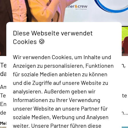
Diese Webseite verwendet
Cookies 🍪
Wir verwenden Cookies, um Inhalte und
TechDay 2026 bei Kramer & Crew: Wissen,
Anzeigen zu personalisieren, Funktionen
das bleibt
für soziale Medien anbieten zu können
und die Zugriffe auf unsere Website zu
Am 07. Mai war es wieder so weit: Der jährliche
analysieren. Außerdem geben wir
TechDay der Kramer & Crew GmbH & Co. KG brachte
Informationen zu Ihrer Verwendung
Entwickler, IT-Experten und innovative Köpfe aus
unserer Website an unsere Partner für
der Techbranche im RheinEnergieSTADION in Köln
soziale Medien, Werbung und Analysen
zusammen. Mit dabei waren auch Daniela Aust und
Mehr lesen
weiter. Unsere Partner führen diese