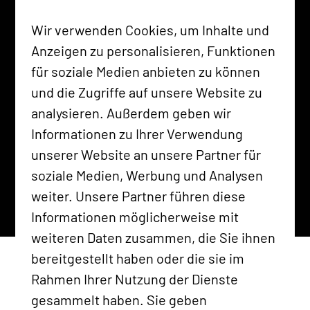
wichtiger Sparringspartner in Sachen
Wir verwenden Cookies, um Inhalte und
Marketing & Kommunikation. Von der
Anzeigen zu personalisieren, Funktionen
ersten Idee, über die gemeinsame
für soziale Medien anbieten zu können
Konzeption bis hin zur Umsetzung in den
und die Zugriffe auf unsere Website zu
SOMO Bikeshops – immer innovativ und
analysieren. Außerdem geben wir
auf den Punkt
Informationen zu Ihrer Verwendung
Florian Dobner
unserer Website an unsere Partner für
Bereichsleiter
soziale Medien, Werbung und Analysen
weiter. Unsere Partner führen diese
Informationen möglicherweise mit
weiteren Daten zusammen, die Sie ihnen
bereitgestellt haben oder die sie im
So einen
Rahmen Ihrer Nutzung der Dienste
gesammelt haben. Sie geben