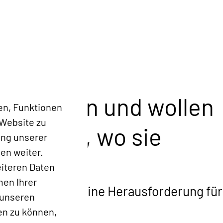
entwicklen und wollen
en, Funktionen
 Website zu
so recht, wo sie
ung unserer
en weiter.
eiteren Daten
men Ihrer
chstum können eine Herausforderung für
 unseren
en zu können,