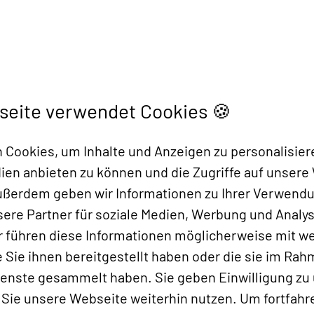
seite verwendet Cookies 🍪
nternehmen weiter zu 
Cookies, um Inhalte und Anzeigen zu personalisier
dien anbieten zu können und die Zugriffe auf unsere
n? Wissen aber nicht 
Außerdem geben wir Informationen zu Ihrer Verwend
ere Partner für soziale Medien, Werbung und Analys
nen wir!
r führen diese Informationen möglicherweise mit w
Sie ihnen bereitgestellt haben oder die sie im Rah
 in Ihrer Marke oder authentisches Wa
ienste gesammelt haben. Sie geben Einwilligung zu
 drückt bei Ihnen der Schuh?
Sie unsere Webseite weiterhin nutzen. Um fortfahr