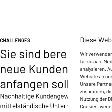
Diese Web
CHALLENGES
Sie sind bereit Ihr U
Wir verwenden 
für soziale Me
neue Kunden erreiche
analysieren. 
Website an uns
anfangen sollen? Ken
Unsere Partne
zusammen, die 
Nachhaltige Kundengewinnung, Klarheit
Nutzung der D
mittelständische Unternehmen sein. Wo
Cookies, wenn 