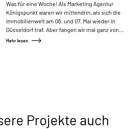
Was für eine Woche! Als Marketing Agentur
Königspunkt waren wir mittendrin, als sich die
Immobilienwelt am 06. und 07. Mai wieder in
Düsseldorf traf. Aber fangen wir mal ganz von
vorne an – denn unser polis-Abenteuer startete
Mehr lesen
eigentlich schon einen Abend früher in Köln.
sere Projekte auch