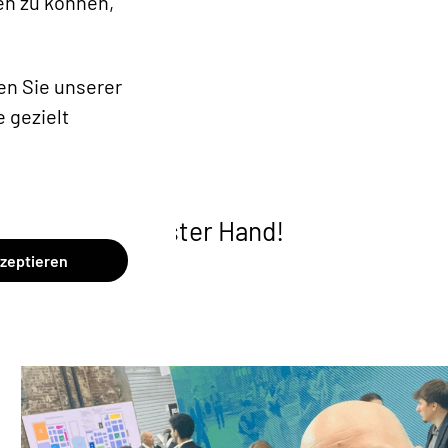
en zu können,
n Sie unserer
 gezielt
nkt-News aus erster Hand!
kzeptieren