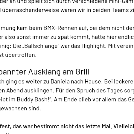
er an und spielt sich durch verschiedene Mini-Gam
 überraschenderweise waren wir in beiden Teams z
mmung kam beim BMX-Rennen auf, bei dem nicht der
r also sonst immer zu spät kommt, hatte hier endlich
nig: Die „Ballschlange“ war das Highlight. Mit vere
st übertroffen.
pannter Ausklang am Grill
ch ging es weiter zu
Daniela
nach Hause. Bei leckere
den Abend ausklingen. Für den Spruch des Tages so
leibt im Buddy Bash!“. Am Ende blieb vor allem das G
ewachsen sind.
fest, das war bestimmt nicht das letzte Mal. Viellei