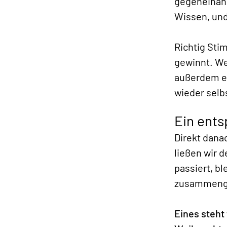
gegeneinand
Wissen, und
Richtig Sti
gewinnt. We
außerdem ei
wieder selb
Ein ents
Direkt dana
ließen wir 
passiert, b
zusammeng
Eines steht 