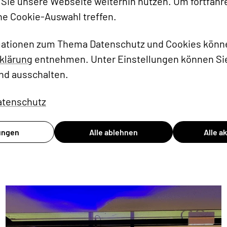
Sie unsere Webseite weiterhin nutzen. Um fortfahr
ne Cookie-Auswahl treffen.
mationen zum Thema Datenschutz und Cookies könne
klärung
entnehmen. Unter Einstellungen können Sie
nd ausschalten.
atenschutz
s. Bleiben Sie up-to-date mit Königspu
lungen
Alle ablehnen
Alle a