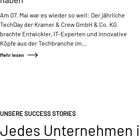
Am 07. Mai war es wieder so weit: Der jährliche
TechDay der Kramer & Crew GmbH & Co. KG
brachte Entwickler, IT-Experten und innovative
Köpfe aus der Techbranche im
RheinEnergieSTADION in Köln zusammen. Mit
Mehr lesen
dabei waren auch Daniela Aust und Ahmet Kesen
von Königspunkt, die den Tag vor Ort begleitet
haben.
UNSERE SUCCESS STORIES
Jedes Unternehmen is