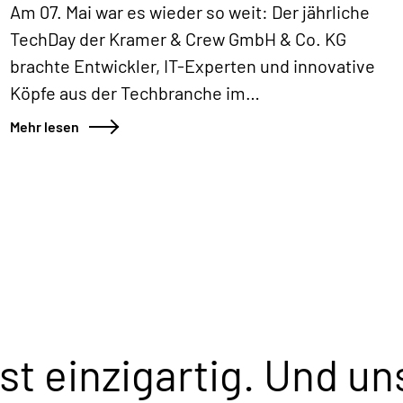
Am 07. Mai war es wieder so weit: Der jährliche
TechDay der Kramer & Crew GmbH & Co. KG
brachte Entwickler, IT-Experten und innovative
Köpfe aus der Techbranche im
RheinEnergieSTADION in Köln zusammen. Mit
Mehr lesen
dabei waren auch Daniela Aust und Ahmet Kesen
von Königspunkt, die den Tag vor Ort begleitet
haben.
t einzigartig. Und un