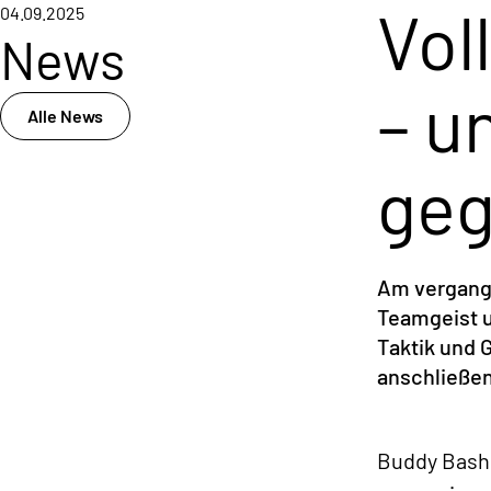
Vol
04.09.2025
News
– u
Alle News
ge
Am vergange
Teamgeist u
Taktik und 
anschließen
Buddy Bash i