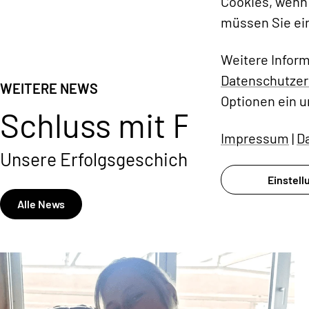
Cookies, wenn 
müssen Sie ei
Weitere Infor
Datenschutzer
WEITERE NEWS
Optionen ein u
Schluss mit FOMO
Impressum
|
D
Unsere Erfolgsgeschichten und Insight
Einstel
Alle News