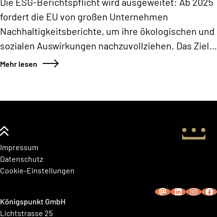
Die ESG-Berichtspflicht wird ausgeweitet: Ab 2025
fordert die EU von großen Unternehmen
Nachhaltigkeitsberichte, um ihre ökologischen und
sozialen Auswirkungen nachzuvollziehen. Das Ziel
ist mehr Transparenz und Vergleichbarkeit zu
Mehr lesen
schaffen – kein Wunder, dass es bei vielen für
Kopfschmerzen sorgt. Ist Ihr Unternehmen von der
Berichtspflicht betroffen und gibt es vielleicht auch
verstecktes Potenzial?
Impressum
Datenschutz
Cookie-Einstellungen
Königspunkt GmbH
Lichtstrasse 25