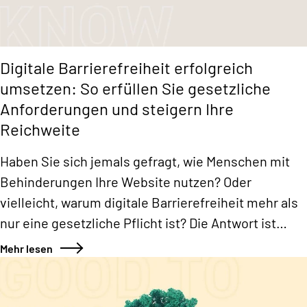
Digitale Barrierefreiheit erfolgreich
umsetzen: So erfüllen Sie gesetzliche
Anforderungen und steigern Ihre
Reichweite
Haben Sie sich jemals gefragt, wie Menschen mit
Behinderungen Ihre Website nutzen? Oder
vielleicht, warum digitale Barrierefreiheit mehr als
nur eine gesetzliche Pflicht ist? Die Antwort ist
simpel: Sie macht das Internet für alle zugänglich
Mehr lesen
und bietet Ihnen als Unternehmen enorme Vorteile.