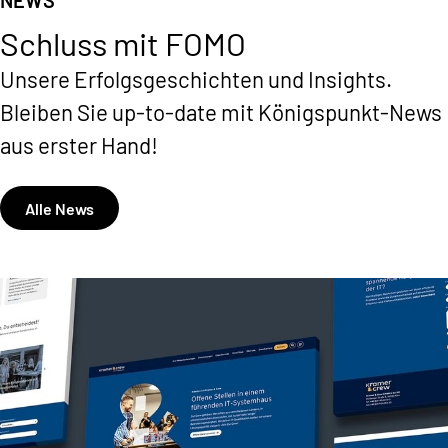
NEWS
INFRASTRUKTUR
CONTENT
Schluss mit FOMO
Mehr lesen
Mehr lesen
Unsere Erfolgsgeschichten und Insights.
Bleiben Sie up-to-date mit Königspunkt-News
aus erster Hand!
Alle News