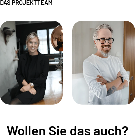
DAS PROJEKTTEAM
Daniela Aust
Moritz Heeb
Wollen Sie das auch?
CEO
Technical Consultant