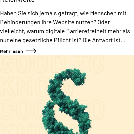
Haben Sie sich jemals gefragt, wie Menschen mit
Behinderungen Ihre Website nutzen? Oder
vielleicht, warum digitale Barrierefreiheit mehr als
nur eine gesetzliche Pflicht ist? Die Antwort ist
simpel: Sie macht das Internet für alle zugänglich
Mehr lesen
und bietet Ihnen als Unternehmen enorme Vorteile.