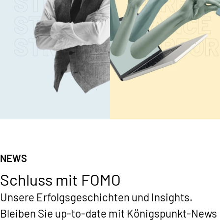
DIGITALE
PERFORMANC
NEWS
INFRASTRUKTUR
CONTENT
Schluss mit FOMO
Mehr lesen
Mehr lesen
Unsere Erfolgsgeschichten und Insights.
Bleiben Sie up-to-date mit Königspunkt-News