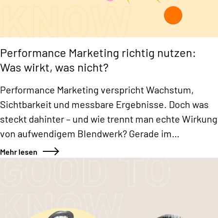
Performance Marketing richtig nutzen:
Was wirkt, was nicht?
Performance Marketing verspricht Wachstum,
Sichtbarkeit und messbare Ergebnisse. Doch was
steckt dahinter – und wie trennt man echte Wirkung
von aufwendigem Blendwerk? Gerade im
Mittelstand zeigt sich: Wer strukturiert vorgeht,
Mehr lesen
spart Budget, Zeit und Nerven. Hier finden Sie
unsere wichtigsten Erkenntnisse und Praxistipps,
die wirklich zählen.